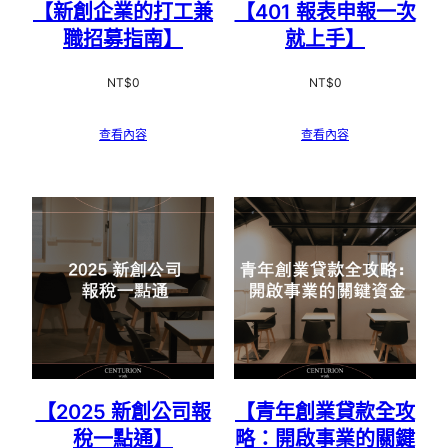
【新創企業的打工兼
【401 報表申報一次
職招募指南】
就上手】
NT$
0
NT$
0
查看內容
查看內容
【2025 新創公司報
【青年創業貸款全攻
稅一點通】
略：開啟事業的關鍵