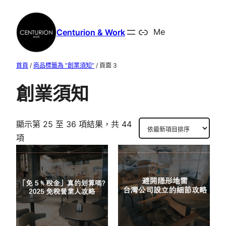
跳
至
Centurion & Work
Me
主
要
內
首頁
/
商品標籤為 “創業須知”
/ 頁面 3
容
創業須知
顯示第 25 至 36 項結果，共 44
依
項
最
新
項
目
排
序