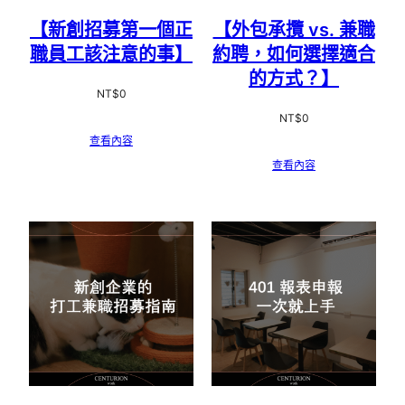
【新創招募第一個正
【外包承攬 vs. 兼職
職員工該注意的事】
約聘，如何選擇適合
的方式？】
NT$
0
NT$
0
查看內容
查看內容