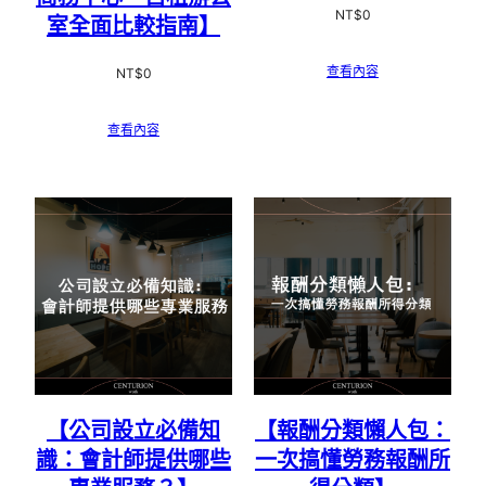
NT$
0
室全面比較指南】
查看內容
NT$
0
查看內容
【公司設立必備知
【報酬分類懶人包：
識：會計師提供哪些
一次搞懂勞務報酬所