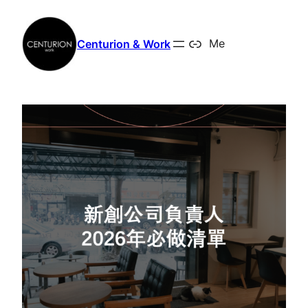
跳
至
Centurion & Work
Me
主
要
內
容