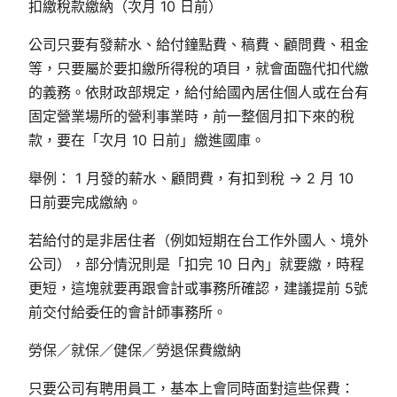
扣繳稅款繳納（次月 10 日前）
公司只要有發薪水、給付鐘點費、稿費、顧問費、租金
等，只要屬於要扣繳所得稅的項目，就會面臨代扣代繳
的義務。依財政部規定，給付給國內居住個人或在台有
固定營業場所的營利事業時，前一整個月扣下來的稅
款，要在「次月 10 日前」繳進國庫。
舉例： 1 月發的薪水、顧問費，有扣到稅 → 2 月 10
日前要完成繳納。
若給付的是非居住者（例如短期在台工作外國人、境外
公司），部分情況則是「扣完 10 日內」就要繳，時程
更短，這塊就要再跟會計或事務所確認，建議提前 5號
前交付給委任的會計師事務所。
勞保／就保／健保／勞退保費繳納
只要公司有聘用員工，基本上會同時面對這些保費：