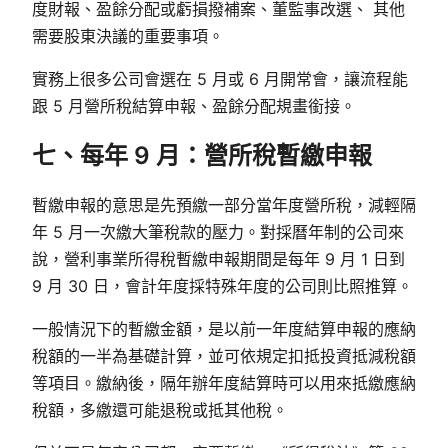
度財報、盈餘分配或虧損撥補案、董監事改選、 其他
需要股東決議的重要事項。
實務上很多公司會選在 5 月或 6 月開常會，讓流程能
跟 5 月營所稅結算申報、盈餘分配規畫銜接。
七、每年 9 月：營所稅暫繳申報
暫繳申報的意思是先預繳一部分當年度營所稅，減輕隔
年 5 月一次繳大筆稅款的壓力。對採曆年制的公司來
說，營利事業所得稅暫繳申報期間是每年 9 月 1 日到
9 月 30 日，會計年度採特殊年度的公司則比照推算。
一般情況下的暫繳金額，是以前一年度結算申報的應納
稅額的一半為基礎計算，並可依規定扣抵投資抵減稅額
等項目。繳納後，隔年辦年度結算時可以用來抵繳應納
稅額，多繳還可能退稅或抵其他稅。