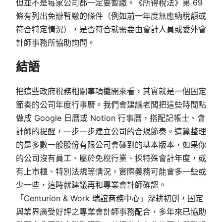
但並不是每家公司都一定要暫繳。《所得稅法》第 69
條有列出免辦暫繳的條件（例如前一年度無應納稅額或
符合特定情況），是否符合就需要由會計人員或委外會
計師事務所協助詢問。
結語
把這些政府稅務相關事項攤開來看，其實就是一個固定
節奏的公司年度行事曆。我們會建議老闆把這些時間點
做成 Google 日曆或 Notion 行事曆，搭配記帳士、會
計師的提醒，一步一步建立公司的合規節奏。這篇整理
的是多數一般股份有限公司會碰到的基本版本，如果你
的公司沒有員工、屬於免稅行業、採特殊會計年度，或
有上市櫃、特別法規等情況，實際義務可能會多一些或
少一些，這時就建議再和專業會計師確認。
「Centurion & Work 瑞誼商務中心」深耕初創，固定
與業界廣受好評之專業會計師事務配合，多年來已協助