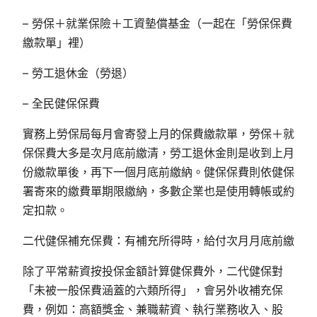
– 勞保＋就業保險＋工資墊償基金（一起在「勞保保費
繳款單」裡）
– 勞工退休金（勞退）
– 全民健保保費
實務上勞保局每月會寄發上月的保費繳款單，勞保＋就
保保費大多是次月底前繳清，勞工退休金則是收到上月
份繳款單後，再下一個月底前繳納。健保保費則依健保
署寄來的繳費單期限繳納，多數企業也是使用轉帳或約
定扣款。
二代健保補充保費：有補充所得時，給付次月月底前繳
除了平常薪資按投保金額計算健保費外，二代健保對
「未被一般保費涵蓋的六類所得」，會另外收補充保
費，例如：高額獎金、兼職薪資、執行業務收入、股