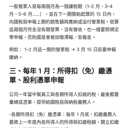
一般營業人是每兩個月為一個課稅期（1–2 月、3–4
月、5–6 月……），並在下一期開始起算的 15 日內，
向國稅局申報上期的銷售額與應納或溢付營業稅。就算
這兩個月完全沒有開發票、沒有營收，也一樣要照規定
零申報，否則還是會被加徵滯報／怠報金。
例如： 1–2 月這一期的營業稅 → 3 月 15 日前要申報
繳納。
三、每年 1 月：所得扣（免）繳憑
單、股利憑單申報
公司一年當中幫員工與各類所得人扣過的稅，最後都要
彙總成憑單，提供給國稅局與納稅義務人。
-各類所得扣（免）繳憑單：每年 1 月底，扣繳義務人
要將上一年度內各所得人的所得與扣繳稅額，開立扣繳