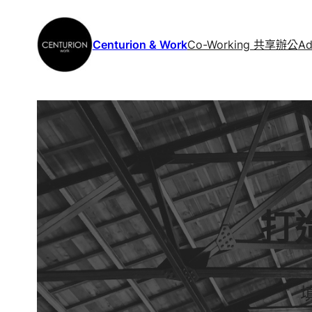
Co-Working 共享辦公
A
Centurion & Work
打