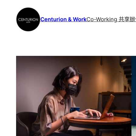
Centurion & Work
Co-Working 共享