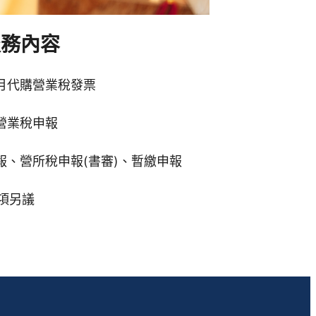
服務內容
個月代購營業稅發票
營業稅申報
報、營所稅申報(書審)、暫繳申報
項另議